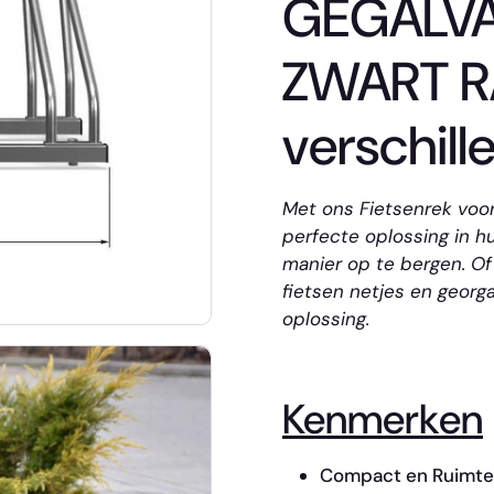
GEGALVA
ZWART R
verschil
Met ons Fietsenrek voo
perfecte oplossing in hu
manier op te bergen. O
fietsen netjes en georga
oplossing.
Kenmerken
Compact en Ruimt