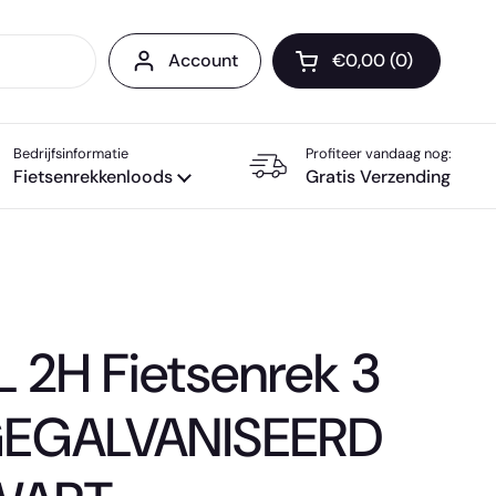
Account
€0,00
0
Winkelwagentje op
Bedrijfsinformatie
Profiteer vandaag nog:
Fietsenrekkenloods
Gratis Verzending
2H Fietsenrek 3
 GEGALVANISEERD