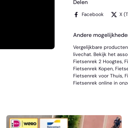
Delen
Facebook
X (
Andere mogelijkhede
Vergelijkbare producte
livechat. Bekijk het as
Fietsenrek 2 Hoogtes
,
F
Fietsenrek Kopen
,
Fiets
Fietsenrek voor Thuis
,
F
Fietsenrek
online in on