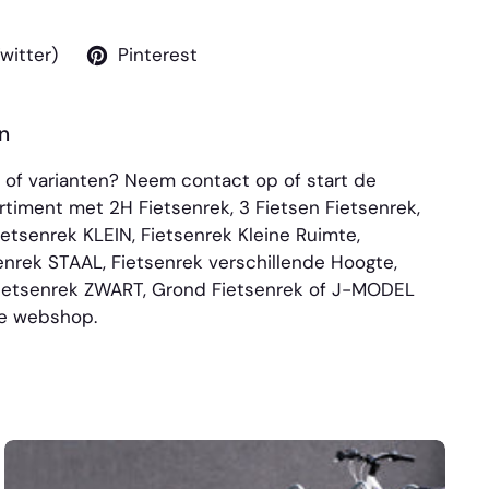
Twitter)
Pinterest
n
n of varianten? Neem
contact
op of start de
sortiment met
2H Fietsenrek
,
3 Fietsen Fietsenrek
,
ietsenrek KLEIN
,
Fietsenrek Kleine Ruimte
,
enrek STAAL
,
Fietsenrek verschillende Hoogte
,
ietsenrek ZWART
,
Grond Fietsenrek
of
J-MODEL
ze webshop.