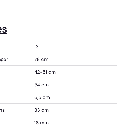
es
3
nger
78 cm
42-51 cm
54 cm
6,5 cm
ons
33 cm
18 mm