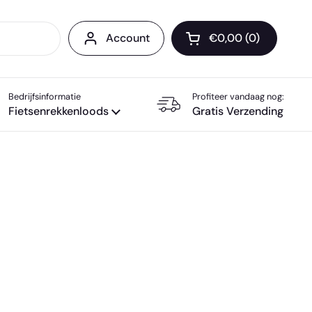
Account
€0,00
0
Winkelwagentje op
Bedrijfsinformatie
Profiteer vandaag nog:
Fietsenrekkenloods
Gratis Verzending