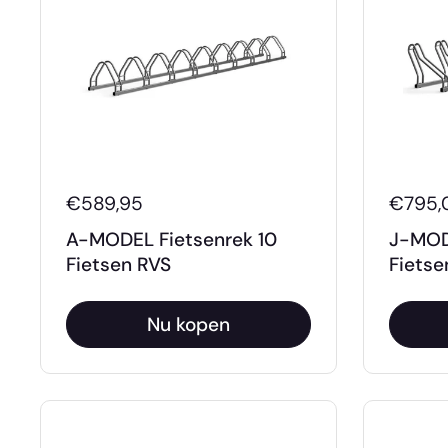
€589,95
€795,
A-MODEL Fietsenrek 10
J-MOD
Fietsen RVS
Fietse
Nu kopen