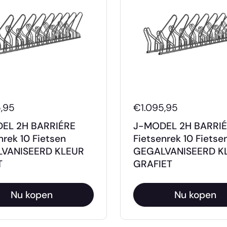
,95
€1.095,95
EL 2H BARRIÉRE
J-MODEL 2H BARRI
nrek 10 Fietsen
Fietsenrek 10 Fietse
VANISEERD KLEUR
GEGALVANISEERD K
T
GRAFIET
Nu kopen
Nu kopen