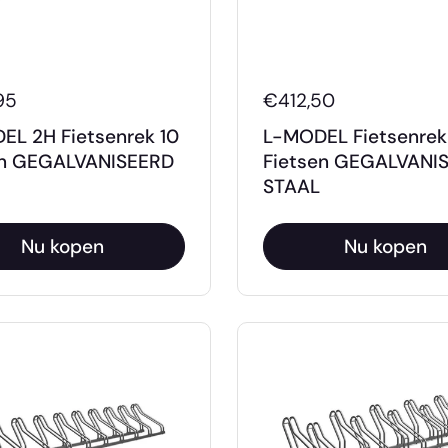
95
€412,50
L 2H Fietsenrek 10
L-MODEL Fietsenrek
en GEGALVANISEERD
Fietsen GEGALVANI
STAAL
Nu kopen
Nu kopen