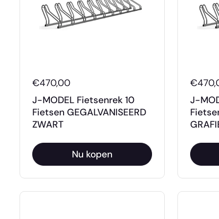
€470,00
€470,
J-MODEL Fietsenrek 10
J-MOD
Fietsen GEGALVANISEERD
Fiets
ZWART
GRAFI
Nu kopen