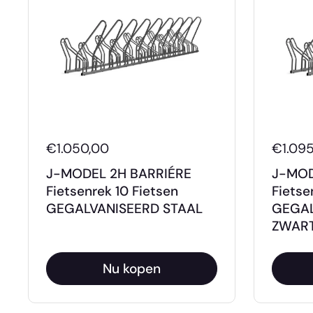
€1.050,00
€1.095
J-MODEL 2H BARRIÉRE
J-MOD
Fietsenrek 10 Fietsen
Fietse
GEGALVANISEERD STAAL
GEGAL
ZWAR
Nu kopen