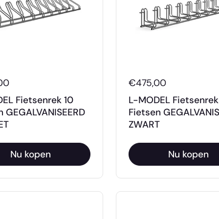
00
€475,00
EL Fietsenrek 10
L-MODEL Fietsenrek
en GEGALVANISEERD
Fietsen GEGALVANI
ET
ZWART
Nu kopen
Nu kopen