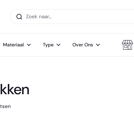
Materiaal
Type
Over Ons
ekken
etsen