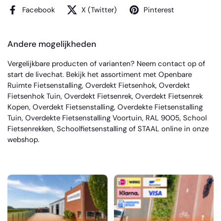
Facebook
X (Twitter)
Pinterest
Andere mogelijkheden
Vergelijkbare producten of varianten? Neem
contact
op of
start de livechat. Bekijk het assortiment met
Openbare
Ruimte Fietsenstalling
,
Overdekt Fietsenhok
,
Overdekt
Fietsenhok Tuin
,
Overdekt Fietsenrek
,
Overdekt Fietsenrek
Kopen
,
Overdekt Fietsenstalling
,
Overdekte Fietsenstalling
Tuin
,
Overdekte Fietsenstalling Voortuin
,
RAL 9005
,
School
Fietsenrekken
,
Schoolfietsenstalling
of
STAAL
online in onze
webshop.