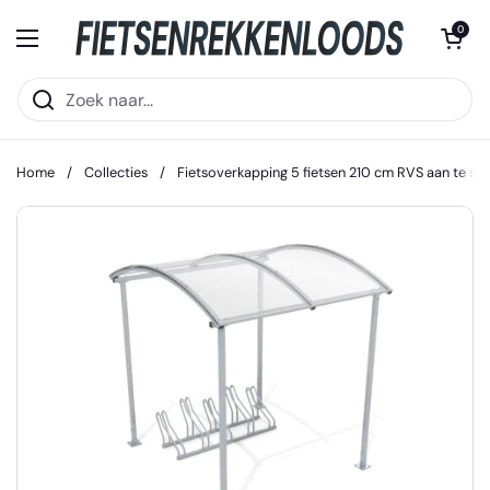
Ga naar content
Winkelwagentje 
0
Menu openen
Home
/
Collecties
/
Fietsoverkapping 5 fietsen 210 cm RVS aan te sc