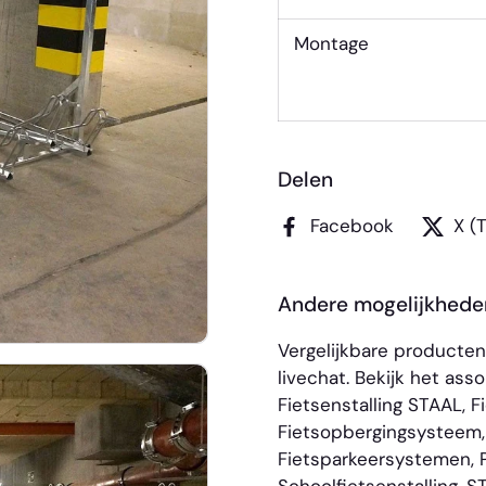
Montage
Delen
Facebook
X (
Andere mogelijkhede
Vergelijkbare producte
livechat. Bekijk het as
Fietsenstalling STAAL
,
F
Fietsopbergingsysteem
Fietsparkeersystemen
,
Schoolfietsenstalling
,
S