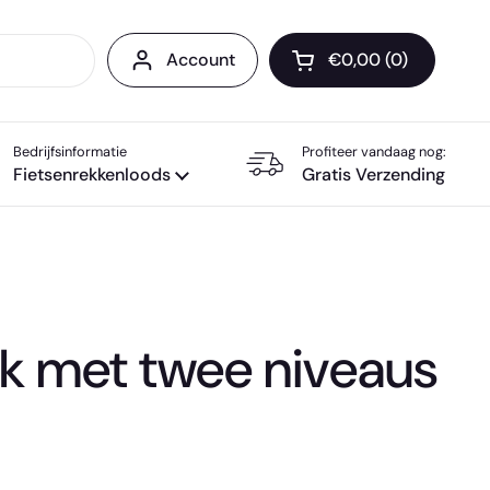
Account
€0,00
0
Winkelwagentje op
Bedrijfsinformatie
Profiteer vandaag nog:
Fietsenrekkenloods
Gratis Verzending
ek met twee niveaus