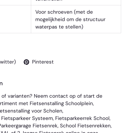
Voor schroeven (met de
mogelijkheid om de structuur
waterpas te stellen)
Twitter)
Pinterest
n
n of varianten? Neem
contact
op of start de
sortiment met
Fietsenstalling Schoolplein
,
ietsenstalling voor Scholen
,
,
Fietsparkeer Systeem
,
Fietsparkeerrek School
,
Parkeergarage Fietsenrek
,
School Fietsenrekken
,
TAAL
of
2-laagse Fietsenrek
online in onze