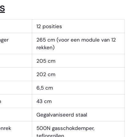
s
12 posities
nger
265 cm (voor een module van 12
rekken)
205 cm
202 cm
6,5 cm
n
43 cm
Gegalvaniseerd staal
enrek
500N gasschokdemper,
teflonrollen