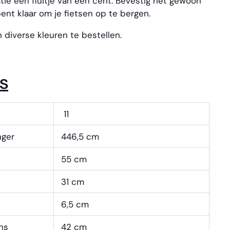
latie een fluitje van een cent. Bevestig het gewoon
ent klaar om je fietsen op te bergen.
 diverse kleuren te bestellen.
s
11
nger
446,5 cm
55 cm
31 cm
6,5 cm
ns
42 cm