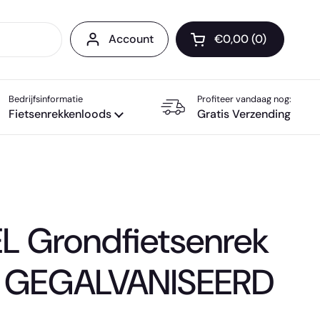
Account
€0,00
0
Winkelwagentje op
Bedrijfsinformatie
Profiteer vandaag nog:
Fietsenrekkenloods
Gratis Verzending
 Grondfietsenrek
en GEGALVANISEERD