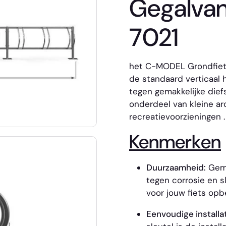
Gegalvan
7021
het C-MODEL Grondfiets
de standaard verticaal 
tegen gemakkelijke dief
onderdeel van kleine ar
recreatievoorzieningen
.
Kenmerken
Duurzaamheid:
Gemaa
tegen corrosie en sl
voor jouw fiets opb
Eenvoudige installat