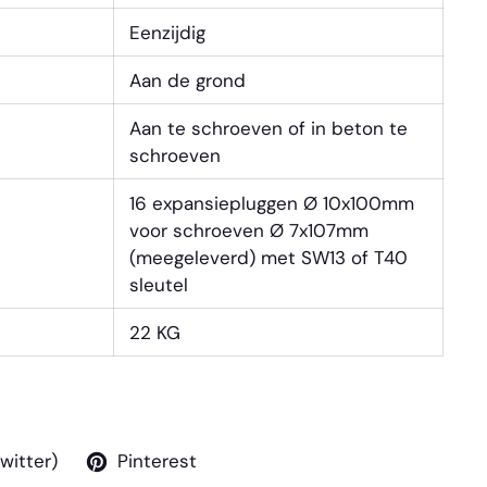
Eenzijdig
Aan de grond
Aan te schroeven of in beton te
schroeven
16 expansiepluggen Ø 10x100mm
voor schroeven Ø 7x107mm
(meegeleverd) met SW13 of T40
sleutel
22 KG
Twitter)
Pinterest