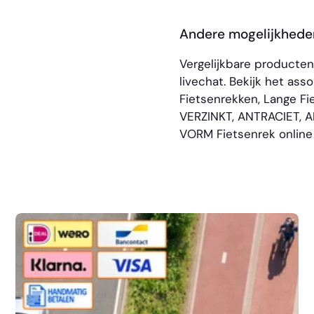
Andere mogelijkhede
Vergelijkbare producte
livechat. Bekijk het as
Fietsenrekken
,
Lange Fi
VERZINKT
,
ANTRACIET
,
A
VORM Fietsenrek
online