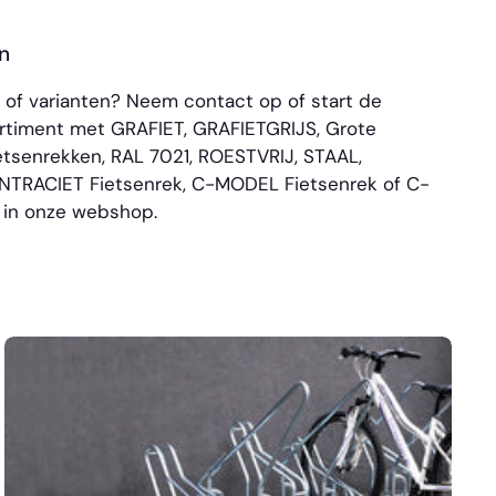
n
n of varianten? Neem
contact
op of start de
sortiment met
GRAFIET
,
GRAFIETGRIJS
,
Grote
etsenrekken
,
RAL 7021
,
ROESTVRIJ
,
STAAL
,
NTRACIET Fietsenrek
,
C-MODEL Fietsenrek
of
C-
 in onze webshop.