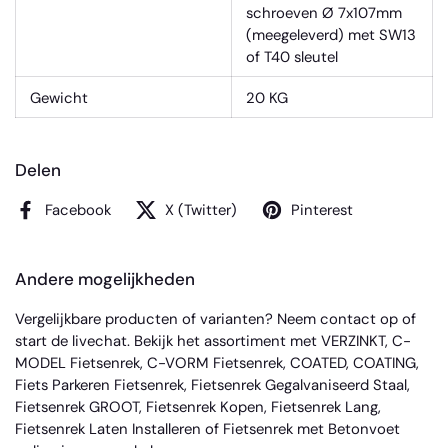
schroeven Ø 7x107mm
(meegeleverd) met SW13
of T40 sleutel
Gewicht
20 KG
Delen
Facebook
X (Twitter)
Pinterest
Andere mogelijkheden
Vergelijkbare producten of varianten? Neem
contact
op of
start de livechat. Bekijk het assortiment met
VERZINKT
,
C-
MODEL Fietsenrek
,
C-VORM Fietsenrek
,
COATED
,
COATING
,
Fiets Parkeren Fietsenrek
,
Fietsenrek Gegalvaniseerd Staal
,
Fietsenrek GROOT
,
Fietsenrek Kopen
,
Fietsenrek Lang
,
Fietsenrek Laten Installeren
of
Fietsenrek met Betonvoet