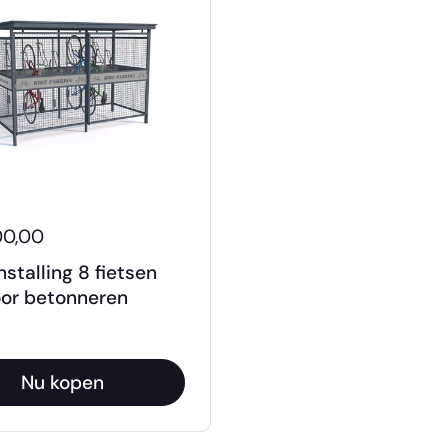
00,00
nstalling 8 fietsen
or betonneren
Nu kopen