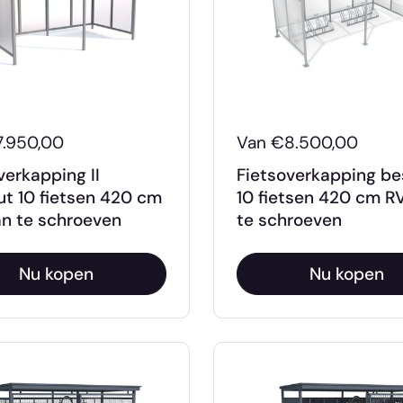
7.950,00
Van €8.500,00
verkapping II
Fietsoverkapping b
t 10 fietsen 420 cm
10 fietsen 420 cm R
n te schroeven
te schroeven
Nu kopen
Nu kopen