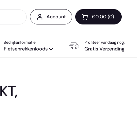
Account
€0,00
0
Winkelwagentje op
Bedrijfsinformatie
Profiteer vandaag nog:
Fietsenrekkenloods
Gratis Verzending
KT,