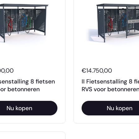
00,00
€14.750,00
tsenstalling 8 fietsen
II Fietsenstalling 8 f
or betonneren
RVS voor betonnere
Nu kopen
Nu kopen