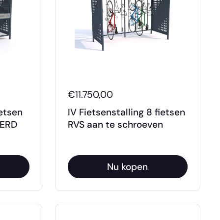
€11.750,00
ietsen
IV Fietsenstalling 8 fietsen
DERD
RVS aan te schroeven
Nu kopen