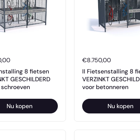
0,00
€8.750,00
nstalling 8 fietsen
II Fietsenstalling 8 f
NKT GESCHILDERD
VERZINKT GESCHIL
 schroeven
voor betonneren
Nu kopen
Nu kopen