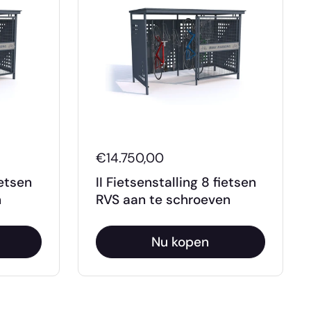
€14.750,00
ietsen
II Fietsenstalling 8 fietsen
n
RVS aan te schroeven
Nu kopen