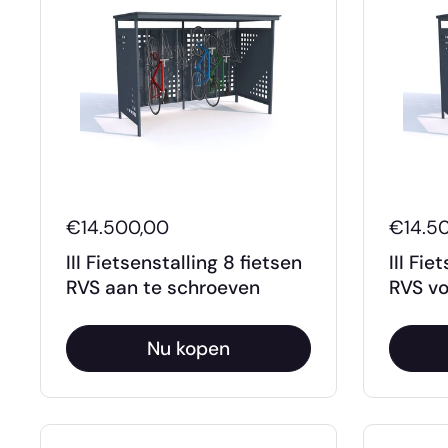
€14.500,00
€14.5
III Fietsenstalling 8 fietsen
III Fie
RVS aan te schroeven
RVS vo
Nu kopen